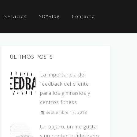
Servicios
YOYBlog
Contacto
ÚLTIMOS POSTS
La importancia del
feedback del cliente
para los gimnasios y
centros fitness
septiembre 17, 2018
Un pájaro, un me gusta
y un contacto fidelizado