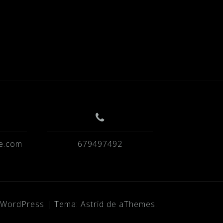
e.com
679497492
a WordPress
|
Tema:
Astrid
de aThemes.