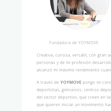
d
o
Fundadora de YOYMO
Creativa, curiosa, versátil, con gran
personas y de mi profesión desarroll
alcanzó mi máximo rendimiento cuand
A través de
YOYMOVE
pongo mi conoc
deportistas, gimnasios, centros depo
del sector deportivo, que creen en 
que quieren iniciar un movimiento hac