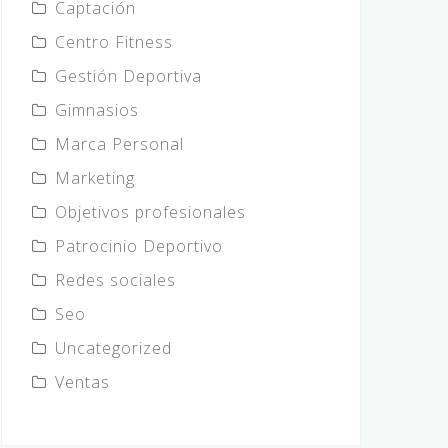
Captación
o
e
g
Centro Fitness
o
r
r
Gestión Deportiva
k
a
Gimnasios
m
Marca Personal
Marketing
Objetivos profesionales
Patrocinio Deportivo
Redes sociales
Seo
Uncategorized
Ventas